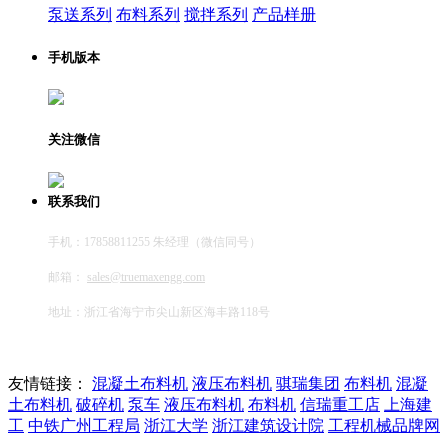
泵送系列
布料系列
搅拌系列
产品样册
手机版本
关注微信
联系我们
手机：17858811255 朱经理（微信同号）
邮箱：
sales@truemaxengg.com
地址：浙江省海宁市尖山新区海丰路118号
友情链接：
混凝土布料机
液压布料机
骐瑞集团
布料机
混凝
土布料机
破碎机
泵车
液压布料机
布料机
信瑞重工店
上海建
工
中铁广州工程局
浙江大学
浙江建筑设计院
工程机械品牌网