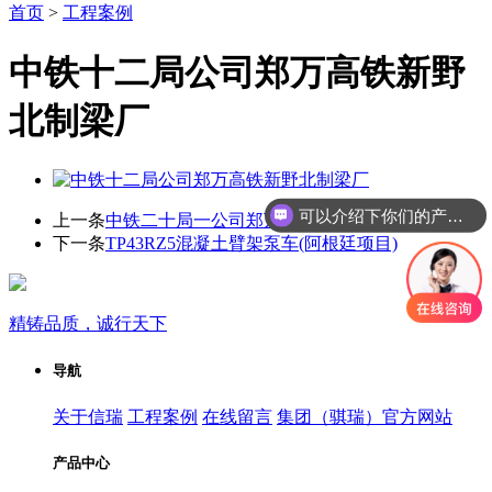
首页
>
工程案例
中铁十二局公司郑万高铁新野
北制梁厂
可以介绍下你们的产品么
上一条
中铁二十局一公司郑万高铁鲁山制梁厂
下一条
TP43RZ5混凝土臂架泵车(阿根廷项目)
精铸品质，诚行天下
导航
关于信瑞
工程案例
在线留言
集团（骐瑞）官方网站
产品中心